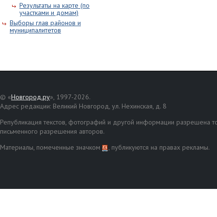
Результаты на карте (по
участками и домам)
Выборы глав районов и
муниципалитетов
© «
Новгород.ру
», 1997-2026.
Адрес редакции: Великий Новгород, ул. Нехинская, д. 8
Републикация текстов, фотографий и другой информации разрешена то
письменного разрешения авторов.
Материалы, помеченные значком
, публикуются на правах рекламы.