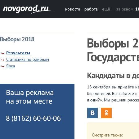
новости
работа
ещё
за окном:
1
Выборы 2
Выборы 2018
Государс
Результаты
Статистика по районам
Явка
Кандидаты в де
18 сентября вы придёте н
бюллетеней. Вы зайдёте в 
люди?
». Мы решили расск
Смотрите также: