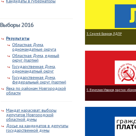
Кандидаты в губернаторы
Выборы 2016
3. Сергей Бояров, ЛДПР
Результаты
Областная Дума,
одномандатные округа
Областная Дума, единый
округ (партии)
Государственная Дума,
одномандатный округ
Государственная Дума,
федеральный округ (партии)
Явка по районам Новгородской
5. Вячеслав Иванов, партия «Ком
области
Мандат нарасхват: выборы
депутатов Новгородской
областной думы
Досье на кандидатов в депутаты
государственной думы