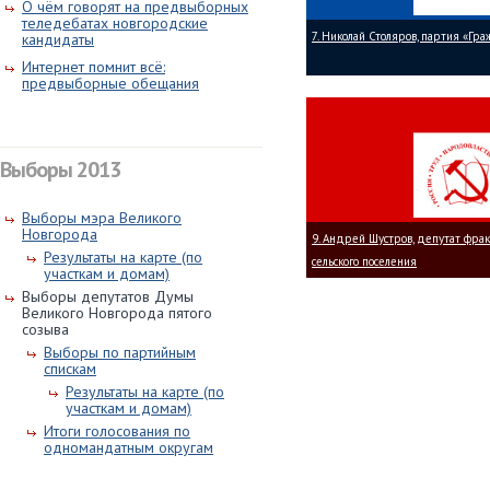
О чём говорят на предвыборных
теледебатах новгородские
7. Николай Столяров, партия «Гр
кандидаты
Интернет помнит всё:
предвыборные обещания
Выборы 2013
Выборы мэра Великого
Новгорода
9. Андрей Шустров, депутат фра
Результаты на карте (по
сельского поселения
участкам и домам)
Выборы депутатов Думы
Великого Новгорода пятого
созыва
Выборы по партийным
спискам
Результаты на карте (по
участкам и домам)
Итоги голосования по
одномандатным округам