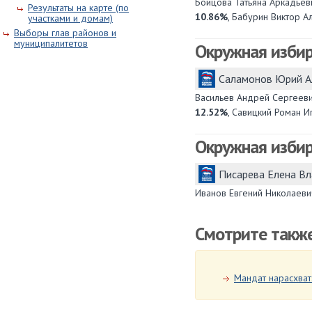
Бойцова Татьяна Аркадье
Результаты на карте (по
10.86%
, Бабурин Виктор 
участками и домам)
Выборы глав районов и
муниципалитетов
Окружная изби
Саламонов Юрий А
Васильев Андрей Сергеев
12.52%
, Савицкий Роман 
Окружная изби
Писарева Елена В
Иванов Евгений Николаев
Смотрите такж
Мандат нарасхват