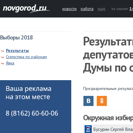
новости
работа
ещё
за окном:
1
Результа
Выборы 2018
депутато
Результаты
Статистика по районам
Думы по 
Явка
Предварительные результ
Окружная изби
Бусурин Сергей В