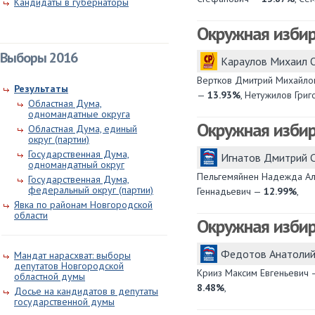
Кандидаты в губернаторы
Окружная изби
Выборы 2016
Караулов Михаил 
Вертков Дмитрий Михайл
Результаты
—
13.93%
, Нетужилов Гри
Областная Дума,
одномандатные округа
Окружная изби
Областная Дума, единый
округ (партии)
Государственная Дума,
Игнатов Дмитрий 
одномандатный округ
Пельгемяйнен Надежда А
Государственная Дума,
федеральный округ (партии)
Геннадьевич —
12.99%
,
Явка по районам Новгородской
области
Окружная изби
Федотов Анатолий
Мандат нарасхват: выборы
депутатов Новгородской
Крииз Максим Евгеньевич
областной думы
8.48%
,
Досье на кандидатов в депутаты
государственной думы