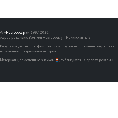
© «
Новгород.ру
», 1997-2026.
Адрес редакции: Великий Новгород, ул. Нехинская, д. 8
Републикация текстов, фотографий и другой информации разрешена то
письменного разрешения авторов.
Материалы, помеченные значком
, публикуются на правах рекламы.