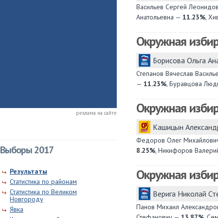
Васильев Сергей Леонидо
Анатольевна —
11.23%
, Х
Окружная изби
Борисова Ольга А
Степанов Вячеслав Василь
—
11.23%
, Буравцова Лю
Окружная изби
реклама на сайте
Кашицын Александ
Федоров Олег Михайлови
Выборы 2017
8.25%
, Никифоров Валери
Окружная изби
Результаты
Статистика по районам
Статистика по Великом
Верига Николай С
Новгороду
Панов Михаил Александр
Явка
Стефанович —
13.87%
, Се