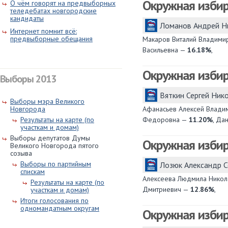
Окружная изби
О чём говорят на предвыборных
теледебатах новгородские
кандидаты
Ломанов Андрей Н
Интернет помнит всё:
предвыборные обещания
Макаров Виталий Владими
Васильевна —
16.18%
,
Окружная изби
Выборы 2013
Вяткин Сергей Ник
Выборы мэра Великого
Новгорода
Афанасьев Алексей Влад
Результаты на карте (по
Федоровна —
11.20%
, Да
участкам и домам)
Выборы депутатов Думы
Окружная изби
Великого Новгорода пятого
созыва
Выборы по партийным
Лозюк Александр 
спискам
Алексеева Людмила Нико
Результаты на карте (по
Дмитриевич —
12.86%
,
участкам и домам)
Итоги голосования по
одномандатным округам
Окружная изби