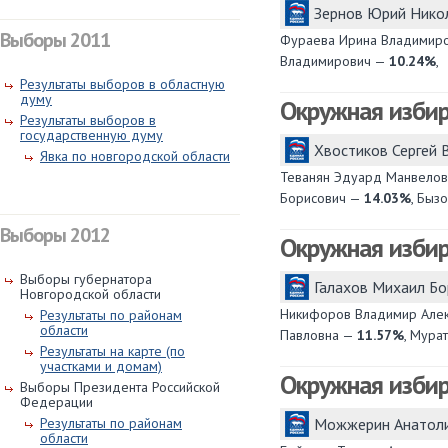
Зернов Юрий Нико
Выборы 2011
Фураева Ирина Владимир
Владимирович —
10.24%
,
Результаты выборов в областную
думу
Окружная изби
Результаты выборов в
государственную думу
Хвостиков Сергей
Явка по новгородской области
Теванян Эдуард Манвело
Борисович —
14.03%
, Быз
Выборы 2012
Окружная изби
Выборы губернатора
Галахов Михаил Б
Новгородской области
Никифоров Владимир Але
Результаты по районам
области
Павловна —
11.57%
, Мура
Результаты на карте (по
участками и домам)
Окружная изби
Выборы Президента Российской
Федерации
Результаты по районам
Можжерин Анатол
области