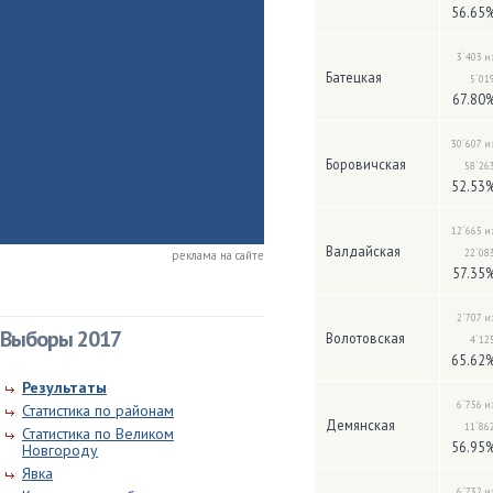
56.65
3`403 и
Батецкая
5`01
67.80
30`607 и
Боровичская
58`26
52.53
12`665 и
Валдайская
22`08
реклама на сайте
57.35
2`707 и
Выборы 2017
Волотовская
4`12
65.62
Результаты
6`756 и
Статистика по районам
Демянская
11`86
Статистика по Великом
56.95
Новгороду
Явка
6`732 и