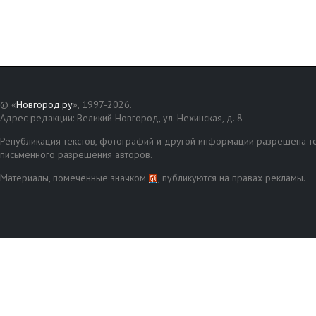
© «
Новгород.ру
», 1997-2026.
Адрес редакции: Великий Новгород, ул. Нехинская, д. 8
Републикация текстов, фотографий и другой информации разрешена то
письменного разрешения авторов.
Материалы, помеченные значком
, публикуются на правах рекламы.