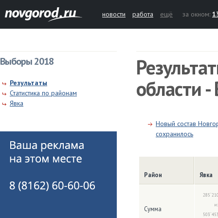
новости
работа
ещё
за окном:
1
Результа
Выборы 2018
области 
Результаты
Статистика по районам
Явка
Новый состав Новго
сохранилось
Район
Явка
285`21
и
Сумма
503`45