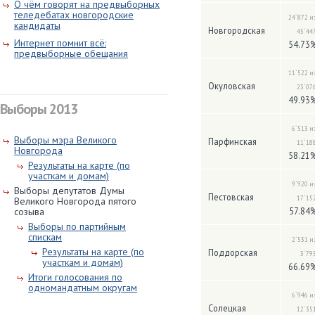
О чём говорят на предвыборных
теледебатах новгородские
24`872 и
кандидаты
Новгородская
45`44
Интернет помнит всё:
54.73
предвыборные обещания
11`522 и
Окуловская
23`07
49.93
Выборы 2013
6`513 и
Выборы мэра Великого
Парфинская
11`18
Новгорода
58.21
Результаты на карте (по
участкам и домам)
9`920 и
Выборы депутатов Думы
Пестовская
17`15
Великого Новгорода пятого
созыва
57.84
Выборы по партийным
спискам
2`531 и
Результаты на карте (по
Поддорская
3`79
участкам и домам)
66.69
Итоги голосования по
одномандатным округам
6`946 и
Солецкая
12`35