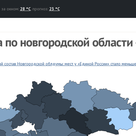
за окном:
28 °C
, прогноз:
23 °C
а по новгородской области
й состав Новгородской облдумы: мест у «Единой России» стало меньше