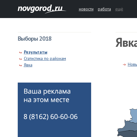
новости
работа
ещё
Явк
Выборы 2018
Результаты
Статистика по районам
Новы
Явка