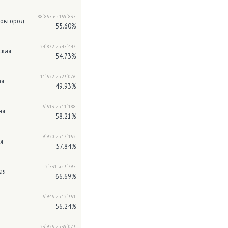
88`865 из 159`835
Новгород
55.60%
24`872 из 45`447
ская
54.73%
11`522 из 23`076
ая
49.93%
6`513 из 11`188
ая
58.21%
9`920 из 17`152
я
57.84%
2`531 из 3`795
ая
66.69%
6`946 из 12`351
56.24%
23`925 из 39`073