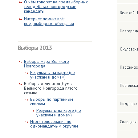
О чём говорят на предвыборных
теледебатах новгородские
кандидаты
Великий 
Интернет помнит всё:
предвыборные обещания
Новгород
Выборы 2013
Окуловск
Выборы мэра Великого
Новгорода
Парфинск
Результаты на карте (по
участкам и домам)
Выборы депутатов Думы
Пестовска
Великого Новгорода пятого
созыва
Выборы по партийным
спискам
Поддорск
Результаты на карте (по
участкам и домам)
Итоги голосования по
Солецкая
одномандатным округам