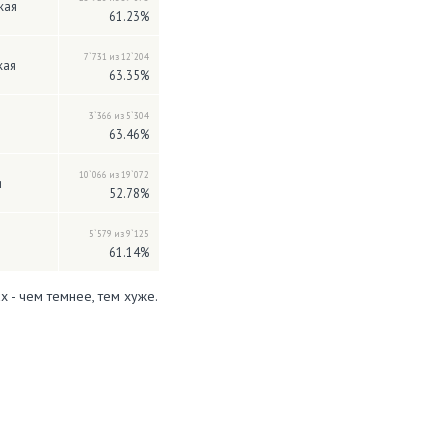
кая
61.23%
7`731 из 12`204
кая
63.35%
3`366 из 5`304
63.46%
10`066 из 19`072
я
52.78%
5`579 из 9`125
61.14%
х - чем темнее, тем хуже.