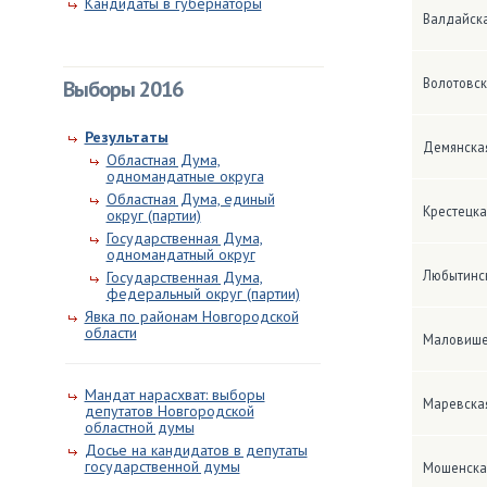
Кандидаты в губернаторы
Валдайск
Волотовск
Выборы 2016
Результаты
Демянска
Областная Дума,
одномандатные округа
Областная Дума, единый
Крестецка
округ (партии)
Государственная Дума,
одномандатный округ
Любытинс
Государственная Дума,
федеральный округ (партии)
Явка по районам Новгородской
области
Маловише
Мандат нарасхват: выборы
Маревска
депутатов Новгородской
областной думы
Досье на кандидатов в депутаты
государственной думы
Мошенска