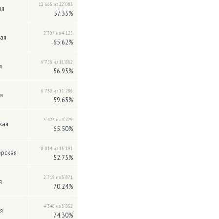
12`665 из 22`083
ая
57.35%
2`707 из 4`125
ая
65.62%
6`756 из 11`862
я
56.95%
6`732 из 11`286
я
59.65%
5`423 из 8`279
кая
65.50%
8`014 из 15`191
рская
52.75%
2`719 из 3`871
я
70.24%
4`348 из 5`852
я
74.30%