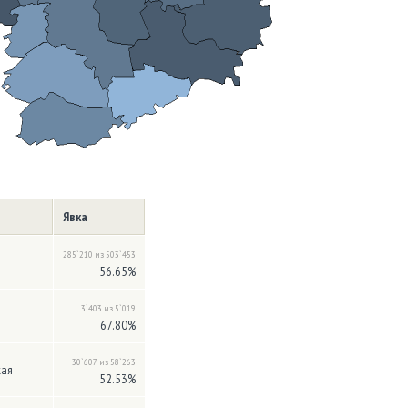
Явка
285`210 из 503`453
56.65%
3`403 из 5`019
67.80%
30`607 из 58`263
кая
52.53%