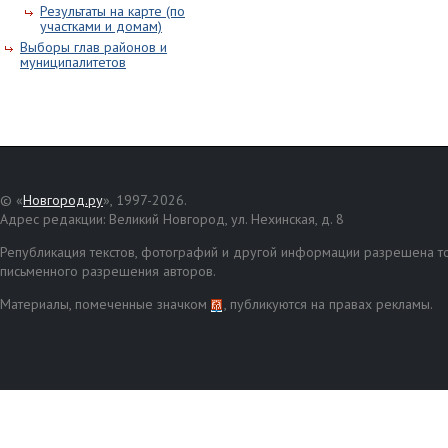
Результаты на карте (по
участками и домам)
Выборы глав районов и
муниципалитетов
© «
Новгород.ру
», 1997-2026.
Адрес редакции: Великий Новгород, ул. Нехинская, д. 8
Републикация текстов, фотографий и другой информации разрешена то
письменного разрешения авторов.
Материалы, помеченные значком
, публикуются на правах рекламы.