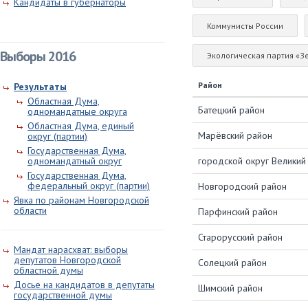
Кандидаты в губернаторы
Коммунисты России
Выборы 2016
Экологическая партия «З
Район
Результаты
Областная Дума,
Батецкий район
одномандатные округа
Областная Дума, единый
Марёвский район
округ (партии)
Государственная Дума,
городской округ Велики
одномандатный округ
Государственная Дума,
федеральный округ (партии)
Новгородский район
Явка по районам Новгородской
области
Парфинский район
Старорусский район
Мандат нарасхват: выборы
депутатов Новгородской
Солецкий район
областной думы
Досье на кандидатов в депутаты
Шимский район
государственной думы