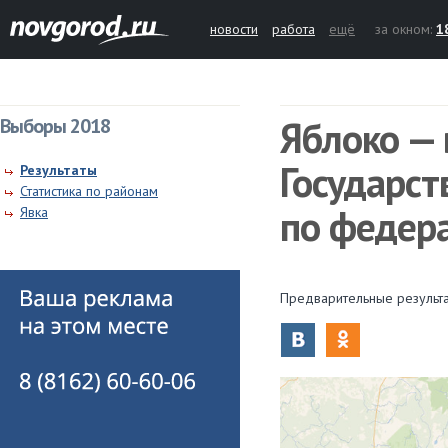
новости
работа
ещё
за окном:
1
Яблоко —
Выборы 2018
Государст
Результаты
Статистика по районам
по федер
Явка
Предварительные результа