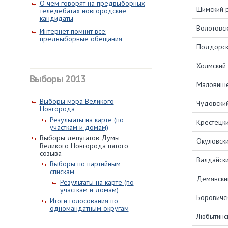
О чём говорят на предвыборных
Шимский 
теледебатах новгородские
кандидаты
Волотовск
Интернет помнит всё:
предвыборные обещания
Поддорск
Холмский
Выборы 2013
Маловише
Выборы мэра Великого
Чудовски
Новгорода
Результаты на карте (по
Крестецк
участкам и домам)
Выборы депутатов Думы
Окуловск
Великого Новгорода пятого
созыва
Валдайск
Выборы по партийным
спискам
Демянски
Результаты на карте (по
участкам и домам)
Боровичс
Итоги голосования по
одномандатным округам
Любытинс