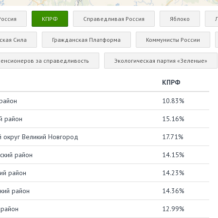
Россия
КПРФ
Справедливая Россия
Яблоко
ская Сила
Гражданская Платформа
Коммунисты России
пенсионеров за справедливость
Экологическая партия «Зеленые»
КПРФ
район
10.83%
й район
15.16%
й округ Великий Новгород
17.71%
ский район
14.15%
ий район
14.23%
кий район
14.36%
 район
12.99%