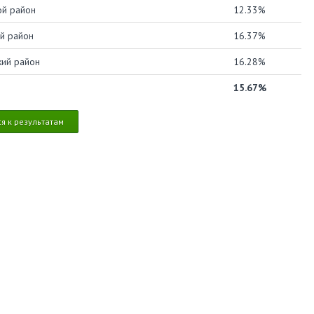
й район
12.33%
й район
16.37%
кий район
16.28%
15.67%
я к результатам