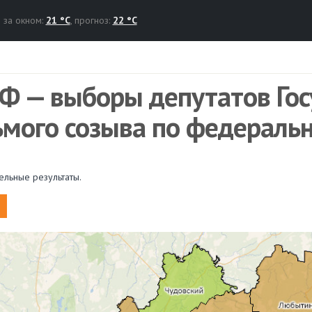
за окном:
21 °C
, прогноз:
22 °C
Ф — выборы депутатов Го
ьмого созыва по федеральн
льные результаты.