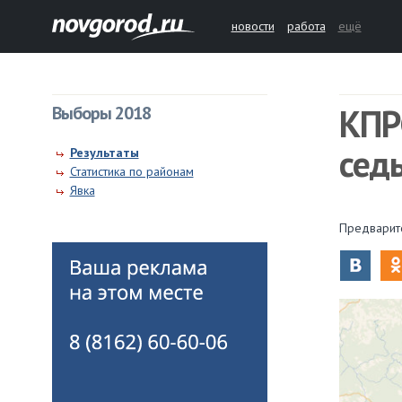
новости
работа
ещё
КПР
Выборы 2018
сед
Результаты
Статистика по районам
Явка
Предварите