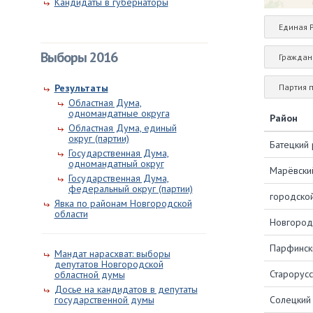
Кандидаты в губернаторы
Единая 
Выборы 2016
Граждан
Партия 
Результаты
Областная Дума,
одномандатные округа
Район
Областная Дума, единый
округ (партии)
Батецкий 
Государственная Дума,
одномандатный округ
Марёвски
Государственная Дума,
федеральный округ (партии)
городско
Явка по районам Новгородской
области
Новгород
Парфинск
Мандат нарасхват: выборы
депутатов Новгородской
Старорусс
областной думы
Досье на кандидатов в депутаты
Солецкий
государственной думы