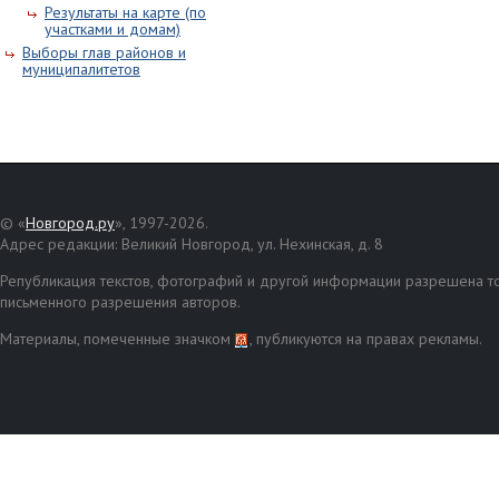
Результаты на карте (по
участками и домам)
Выборы глав районов и
муниципалитетов
© «
Новгород.ру
», 1997-2026.
Адрес редакции: Великий Новгород, ул. Нехинская, д. 8
Републикация текстов, фотографий и другой информации разрешена то
письменного разрешения авторов.
Материалы, помеченные значком
, публикуются на правах рекламы.