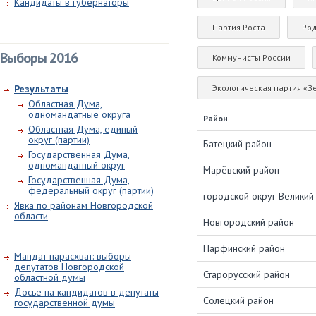
Кандидаты в губернаторы
Партия Роста
Ро
Выборы 2016
Коммунисты России
Экологическая партия «З
Результаты
Областная Дума,
одномандатные округа
Район
Областная Дума, единый
округ (партии)
Батецкий район
Государственная Дума,
одномандатный округ
Марёвский район
Государственная Дума,
федеральный округ (партии)
городской округ Велики
Явка по районам Новгородской
области
Новгородский район
Парфинский район
Мандат нарасхват: выборы
депутатов Новгородской
Старорусский район
областной думы
Досье на кандидатов в депутаты
Солецкий район
государственной думы