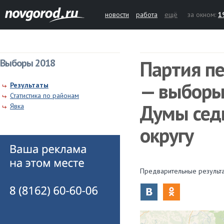
новости
работа
ещё
за окном:
1
Партия пе
Выборы 2018
— выборы
Результаты
Статистика по районам
Думы сед
Явка
округу
Предварительные результа