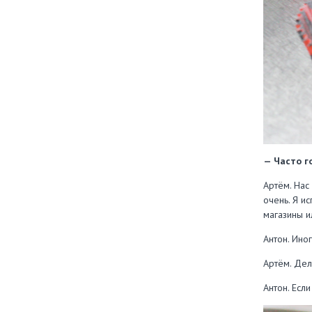
— Часто г
Артём. Нас
очень. Я и
магазины и
Антон. Иног
Артём. Дел
Антон. Есл