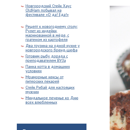
Новгородский Стейк Хаус
OldHam побывал на
фестивале «О да! Еда!»
Рецепт к новогоднему столу:
Рулет из индейки,
маринованной в мёде, с
гратеном из картофеля
Два грузина на одной кухне у
новгородского бренд-шефа
Готовим рыбу дорада с
преподавателем ВУЗа
Панна котта в домашних
условиях
Мраморные кексы от
питерских пекарей
Стейк Рибай для настоящих
мужчин
Миндальное печенье ко Дню
всех влюбленных