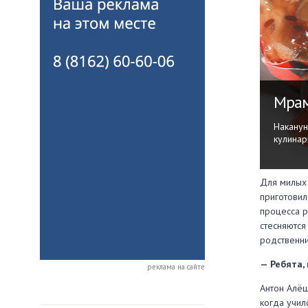
Мрам
Наканун
кулинар
Для милых 
приготовил
процесса р
стесняются
родственни
— Ребята,
реклама на сайте
Антон Алёш
когда учил