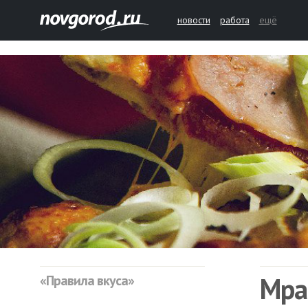
новости
работа
ещё
Мра
«Правила вкуса»