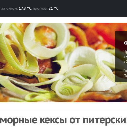
за окном:
17.8 °C
, прогноз:
21 °C
П
«
«
Г
П
морные кексы от питерски