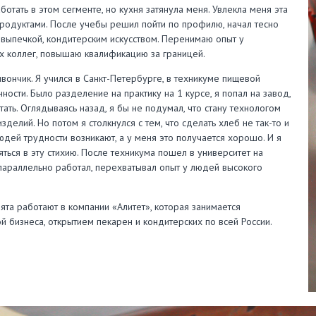
ботать в этом сегменте, но кухня затянула меня. Увлекла меня эта
продуктами. После учебы решил пойти по профилю, начал тесно
 выпечкой, кондитерским искусством. Перенимаю опыт у
 коллег, повышаю квалификацию за границей.
вончик. Я учился в Санкт-Петербурге, в техникуме пищевой
ости. Было разделение на практику на 1 курсе, я попал на завод,
тать. Оглядываясь назад, я бы не подумал, что стану технологом
зделий. Но потом я столкнулся с тем, что сделать хлеб не так-то и
людей трудности возникают, а у меня это получается хорошо. И я
яться в эту стихию. После техникума пошел в университет на
параллельно работал, перехватывал опыт у людей высокого
ята работают в компании «Алитет», которая занимается
 бизнеса, открытием пекарен и кондитерских по всей России.