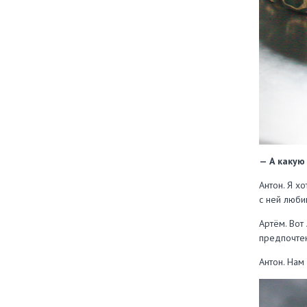
— А какую
Антон. Я х
с ней люб
Артём. Вот
предпочтен
Антон. Нам