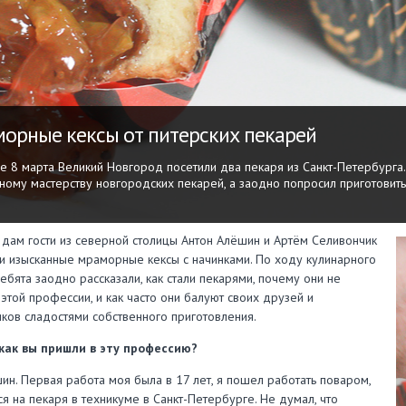
орные кексы от питерских пекарей
е 8 марта Великий Новгород посетили два пекаря из Санкт-Петербурга
ному мастерству новгородских пекарей, а заодно попросил приготовит
дам гости из северной столицы Антон Алёшин и Артём Селивончик
и изысканные мраморные кексы с начинками. По ходу кулинарного
ебята заодно рассказали, как стали пекарями, почему они не
 этой профессии, и как часто они балуют своих друзей и
ков сладостями собственного приготовления.
 как вы пришли в эту профессию?
ин. Первая работа моя была в 17 лет, я пошел работать поваром,
ся на пекаря в техникуме в Санкт-Петербурге. Не думал, что