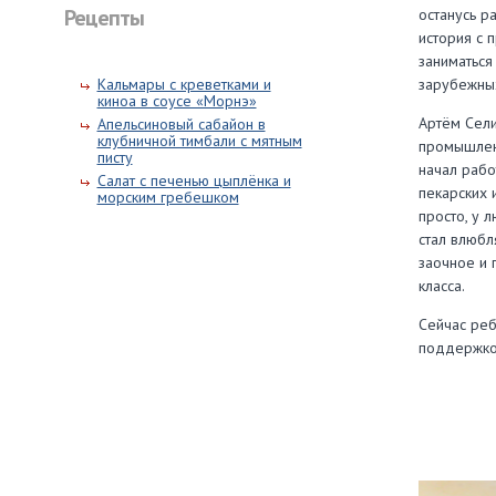
Рецепты
останусь ра
история с 
заниматься
Кальмары с креветками и
зарубежных
киноа в соусе «Морнэ»
Артём Сели
Апельсиновый сабайон в
клубничной тимбали с мятным
промышленн
писту
начал рабо
Салат с печенью цыплёнка и
пекарских и
морским гребешком
просто, у 
стал влюбл
заочное и 
класса.
Сейчас реб
поддержкой