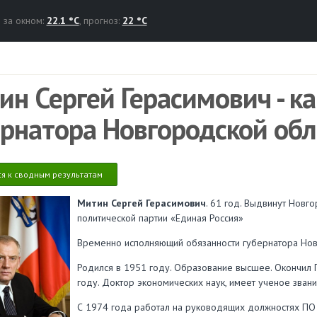
за окном:
22.1 °C
, прогноз:
22 °C
ин Сергей Герасимович - к
ернатора Новгородской об
ся к сводным результатам
Митин Сергей Герасимович
. 61 год. Выдвинут Нов
политической партии «Единая Россия»
Временно исполняющий обязанности губернатора Нов
Родился в 1951 году. Образование высшее. Окончил Го
году. Доктор экономических наук, имеет ученое зван
С 1974 года работал на руководящих должностях ПО «