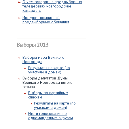
О чём говорят на предвыборных
теледебатах новгородские
кандидаты
Интернет помнит всё:
предвыборные обещания
Выборы 2013
Выборы мэра Великого
Новгорода
Результаты на карте (по
участкам и домам)
Выборы депутатов Думы
Великого Новгорода пятого
созыва
Выборы по партийным
спискам
Результаты на карте (по
участкам и домам)
Итоги голосования по
одномандатным округам