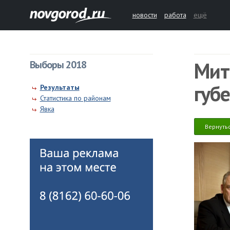
новости
работа
ещё
Мит
Выборы 2018
губ
Результаты
Статистика по районам
Явка
Вернуть