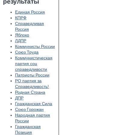
результаты
Единая Россия
КПРФ
Справедливая
Россия
Яблоко
ЛДПР
Коммунисты России
Союз Труда
Коммунистическая
партия соц
справедливости
Патриоты России
РО партия за
Справедливость!
Родная Страна
ДПР
Гражданская Сила
Союз Горожан
Народная партия
России
Гражданская
Позиция