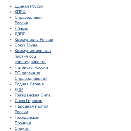
Единая Россия
КПРФ
Справедливая
Россия
Яблоко
ЛДПР
Коммунисты России
Союз Труда
Коммунистическая
партия соц
справедливости
Патриоты России
РО партия за
Справедливость!
Родная Страна
ДПР
Гражданская Сила
Союз Горожан
Народная партия
России
Гражданская
Позиция
Социал-