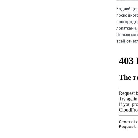
Зодчий цер
посводного
новгородск
лопатками,
Перынского
всей отчет