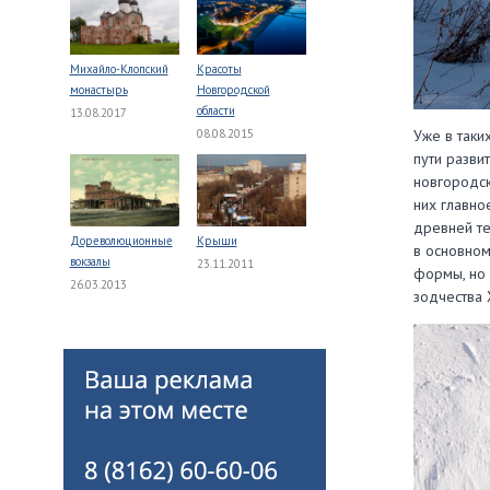
Михайло-Клопский
Красоты
монастырь
Новгородской
области
13.08.2017
Уже в таки
08.08.2015
пути разви
новгородск
них главно
древней те
Дореволюционные
Крыши
в основном
вокзалы
23.11.2011
формы, но 
26.03.2013
зодчества Х