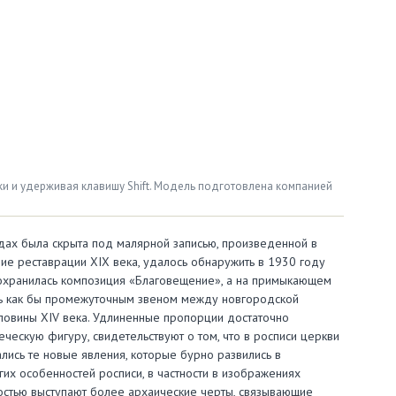
 и удерживая клавишу Shift. Модель подготовлена компанией
одах была скрыта под малярной записью, произведенной в
шие реставрации ХIХ века, удалось обнаружить в 1930 году
сохранилась композиция «Благовещение», а на примыкающем
ась как бы промежуточным звеном между новгородской
ловины ХIV века. Удлиненные пропорции достаточно
ескую фигуру, свидетельствуют о том, что в росписи церкви
ались те новые явления, которые бурно развились в
гих особенностей росписи, в частности в изображениях
ностью выступают более архаические черты, связывающие