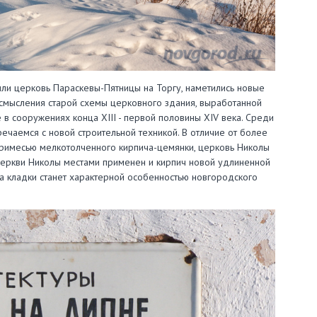
а или церковь Параскевы-Пятницы на Торгу, наметились новые
осмысления старой схемы церковного здания, выработанной
в сооружениях конца ХIII - первой половины ХIV века. Среди
ечаемся с новой строительной техникой. В отличие от более
примесью мелкотолченного кирпича-цемянки, церковь Николы
 церкви Николы местами применен и кирпич новой удлиненной
а кладки станет характерной особенностью новгородского