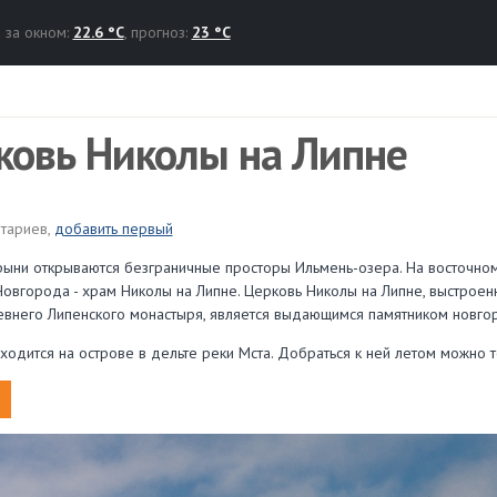
за окном:
22.6 °C
, прогноз:
23 °C
ковь Николы на Липне
тариев,
добавить первый
ни открываются безграничные просторы Ильмень-озера. На восточном
овгорода - храм Николы на Липне. Церковь Николы на Липне, выстроен
евнего Липенского монастыря, является выдающимся памятником новгор
ходится на острове в дельте реки Мста. Добраться к ней летом можно то