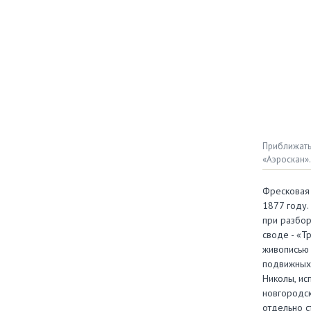
Приближать
«Аэроскан»
Фресковая 
1877 году.
при разбор
своде - «Т
живописью 
подвижных 
Николы, ис
новгородск
отдельно с