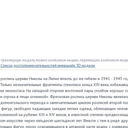
 трехмерную модель можно колёсиком мышки, перемещать колёсиком мышки
.
Список достопримечательностей имеющийх 3D модели
.
роспись церкви Николы на Липне вплоть до ее гибели в 1941 - 1943 г
 Только незначительные фрагменты стенописи конца ХIII века, избежав
ке иконостаса. На западной стороне восточной пары столбов хорошо 
ри отрока в пещи огненной». Фресковая роспись церкви Николы являл
домонгольского периода и замечательным циклом росписей второй по
фигур, свободно падающие складки легких одежд, облекающих человеч
полненной на рубеже ХIII и ХIV веков, в известной степени предвосхищ
ом искусстве через пятьдесят-шестьдесят лет. Вместе с тем в ряде дру
тоящих фигур, плохо сохранившихся в алтарной части храма, с очевид