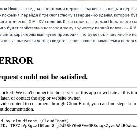
кви Николы вслед за строителями церкви Параскевы-Пятницы и церкви 
 покрытия, перейдя к трехлопастному завершению здания, которое буд
ого зодчества ХIV - ХV столетий. Как и строитель церкви Перынского с
 что будет свойственно новгородскому зодчеству первой половины ХIV 
 скита, характерны вытянутые пропорции, что будет отличать многие но
ливостью выступили черты, свидетельствовавшие о начавшемся переосм