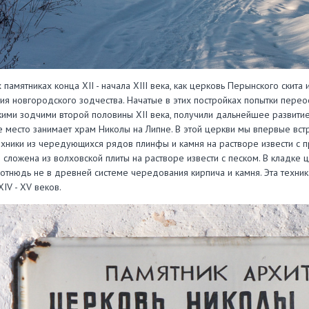
х памятниках конца ХII - начала ХIII века, как церковь Перынского скит
тия новгородского зодчества. Начатые в этих постройках попытки пере
ими зодчими второй половины ХII века, получили дальнейшее развитие 
е место занимает храм Николы на Липне. В этой церкви мы впервые встр
хники из чередующихся рядов плинфы и камня на растворе извести с 
 сложена из волховской плиты на растворе извести с песком. В кладке
отнюдь не в древней системе чередования кирпича и камня. Эта техник
IV - ХV веков.