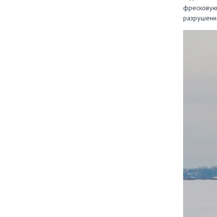
фресковую 
разрушения