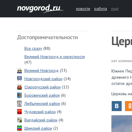
новости
работа
ещё
Цер
Достопримечательности
Все сразу
(88)
Великий Новгород и окрестности
нет коммен
(47)
Великий Новгород
(33)
Южнее Перы
древнего Н
Новгородский район
(14)
остаток др
Старорусский район
(12)
Церковь на
Боровичский район
(6)
Любытинский район
(6)
Чудовский район
(4)
Валдайский район
(4)
Шимский район
(2)