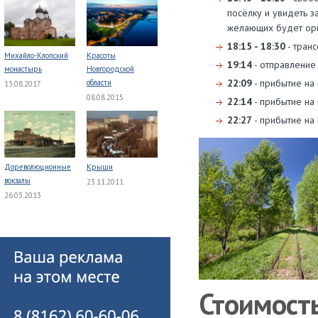
посёлку и увидеть з
желающих будет орг
18:15 - 18:30
- транс
Михайло-Клопский
Красоты
19:14
- отправление 
монастырь
Новгородской
22:09
- прибытие на
области
13.08.2017
08.08.2015
22:14
- прибытие на
22:27
- прибытие на 
Дореволюционные
Крыши
вокзалы
23.11.2011
26.03.2013
Стоимость