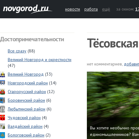
новости
работа
ещё
за окном:
1
Тёсовская
Достопримечательности
Все сразу
(88)
Великий Новгород и окрестности
нет комментариев,
добави
(47)
Великий Новгород
(33)
Новгородский район
(14)
Старорусский район
(12)
Боровичский район
(6)
Любытинский район
(6)
Чудовский район
(4)
Валдайский район
(4)
Вы хотите необычно про
единомышленников? Вам 
Бологовский район
(2)