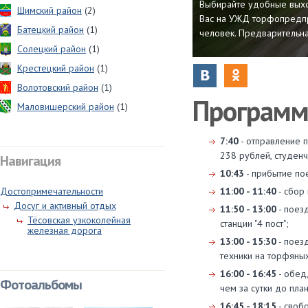
Выбирайте удобные выхо
Шимский район
(2)
Вас на УЖД торфопредпри
Батецкий район
(1)
человек. Предварительн
Солецкий район
(1)
Крестецкий район
(1)
Волотовский район
(1)
Программ
Маловишерский район
(1)
7:40
- отправление п
238 рублей, студенч
Навигация
10:43
- прибытие пое
Достопримечательности
11:00 - 11:40
- сбор 
Досуг и активный отдых
11:50 - 13:00
- поез
Тёсовская узкоколейная
станции "4 пост";
железная дорога
13:00 - 15:30
- поез
техники на торфяны
16:00 - 16:45
- обед
Фотоальбомы
чем за сутки до пла
16:45 - 18:15
- свобо